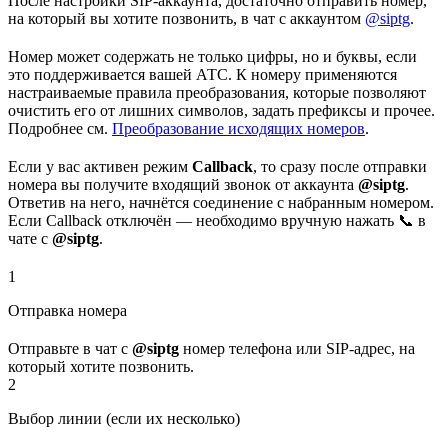
После настройки SIP-аккаунта, достаточно отправить номер,
на который вы хотите позвонить, в чат с аккаунтом
@siptg
.
Номер может содержать не только цифры, но и буквы, если
это поддерживается вашей АТС. К номеру применяются
настраиваемые правила преобразования, которые позволяют
очистить его от лишних символов, задать префиксы и прочее.
Подробнее см.
Преобразование исходящих номеров
.
Если у вас активен режим
Callback
, то сразу после отправки
номера вы получите входящий звонок от аккаунта
@siptg
.
Ответив на него, начнётся соединение с набранным номером.
Если Callback отключён — необходимо вручную нажать 📞 в
чате с
@siptg
.
1
Отправка номера
Отправьте в чат с
@siptg
номер телефона или SIP-адрес, на
который хотите позвонить.
2
Выбор линии (если их несколько)