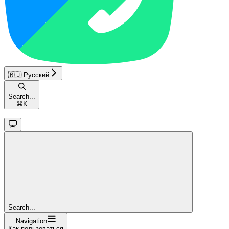
🇷🇺 Русский
Search...
⌘
K
Search...
Navigation
Как пользоваться