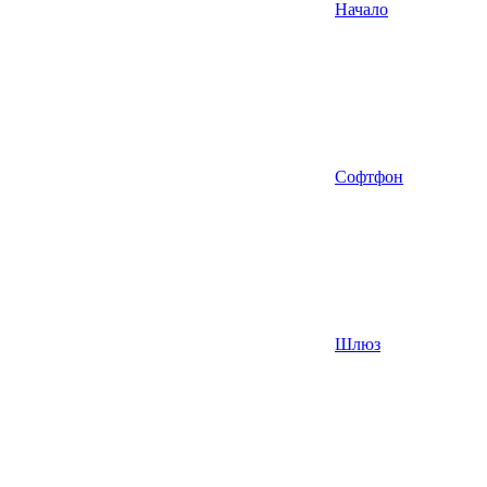
Начало
Софтфон
Шлюз