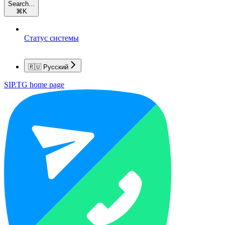
Search...
⌘
K
Статус системы
🇷🇺 Русский
SIP.TG
home page