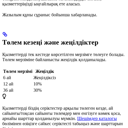
қызметтеріңізді ыңғайлырақ ете аласыз.
Жазылым құны сұраныс бойынша хабарланады.
Төлем кезеңі және жеңілдіктер
Қызметтерді тек кестеде көрсетілген мерзімге төлеуге болады.
Төлем мерзіміне байланысты жеңілдік қолданылады.
Төлем мерзімі
Жеңілдік
6 ай
Жеңілдіксіз
12 ай
10%
36 ай
30%
Қызметтерді біздің серіктестер арқылы төлеген кезде, ай
сайынғы/тоқсан сайынғы төлемдер мен енгізуге көмек қоса,
арнайы шарттар қолданылуы мүмкін.
Шешімдер каталогы
бөлімінен өзіңізге сәйкес серіктесті табыңыз және шарттарын