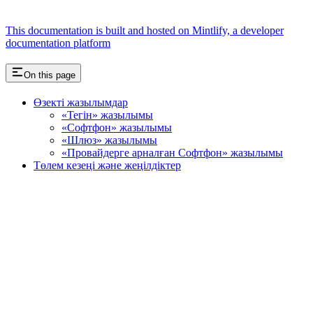
This documentation is built and hosted on Mintlify, a developer
documentation platform
On this page
Өзекті жазылымдар
«Тегін» жазылымы
«Софтфон» жазылымы
«Шлюз» жазылымы
«Провайдерге арналған Софтфон» жазылымы
Төлем кезеңі және жеңілдіктер