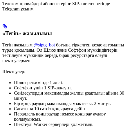
Телеком провайдері абоненттеріне SIP-клиент ретінде
Telegram ұсыну.
«Тегін» жазылымы
Тегін жазылым
@siptg_bot
ботына тіркелген кезде автоматты
түрде қосылады. Ол Шлюз және Софтфон мүмкіндіктерін
тестілеуге мүмкіндік береді, бірақ ресурстарға елеулі
шектеулермен.
Шектеулер:
Шлюз режимінде 1 желі.
Софтфон үшін 1 SIP-аккаунт.
Сөйлесулердің максималды жалпы ұзақтығы: айына 30
минут.
Бір қоңыраудың максималды ұзақтығы: 2 минут.
Сағатына 10 сәтсіз қоңырауға дейін.
Параллель қоңыраулар немесе қоңырау аудару
қолдауынсыз.
Шектеулі Worker серверлері қолжетімді.