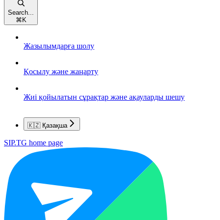
Search...
⌘
K
Жазылымдарға шолу
Қосылу және жаңарту
Жиі қойылатын сұрақтар және ақауларды шешу
🇰🇿 Қазақша
SIP.TG
home page