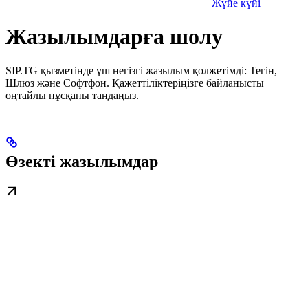
Жүйе күйі
Жазылымдарға шолу
SIP.TG қызметінде үш негізгі жазылым қолжетімді: Тегін,
Шлюз және Софтфон. Қажеттіліктеріңізге байланысты
оңтайлы нұсқаны таңдаңыз.
Өзекті жазылымдар