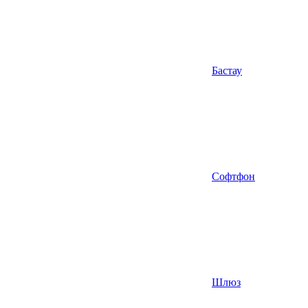
Бастау
Софтфон
Шлюз