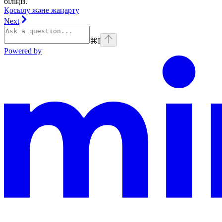
біліңіз.
Қосылу және жаңарту
Next
⌘
I
Powered by