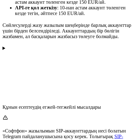
астам аккаунт төленген кезде 150 EUR/ай.
API-ге қол жеткізу
: 10-нан астам аккаунт төленген
кезде тегін, әйтпесе 150 EUR/ай.
Сөйлесулерді жазу жазылым шеңберінде барлық аккаунттар
үшін бірден белсендіріледі. Аккаунттардың бір бөлігін
жазбамен, ал басқаларын жазбасыз төлеуге болмайды.
Құнын есептеудің егжей-тегжейлі мысалдары
«Софтфон» жазылымын SIP-аккаунттардың иесі болатын
Telegram пайдаланушысына қосу керек. Толығырақ
SIP-