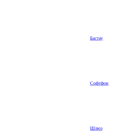
Бастау
Софтфон
Шлюз