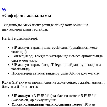
«Софтфон» жазылымы
Telegram-ды SIP-клиент ретінде пайдалану бойынша
шектеулерді алып тастайды.
Негізгі мүмкіндіктері:
SIP-аккаунттардың шектеусіз саны (әрқайсысы жеке
төленеді).
Сөйлесулерді Telegram чаттарында немесе арналарында
сақтаумен жазу.
SIP-аккаунттарды басқа Telegram пайдаланушыларына
тағайындау.
Процестерді автоматтандыру үшін API-ге қол жеткізу.
Құны SIP-аккаунттардың санына және сөйлесу жазбаларының
болуына байланысты:
SIP аккаунт
: 3 EUR/ай (жазбасыз) немесе 5 EUR/ай
(жазбамен) әр аккаунт үшін.
Үлкен командалар үшін қосымша төлем
: 10-нан