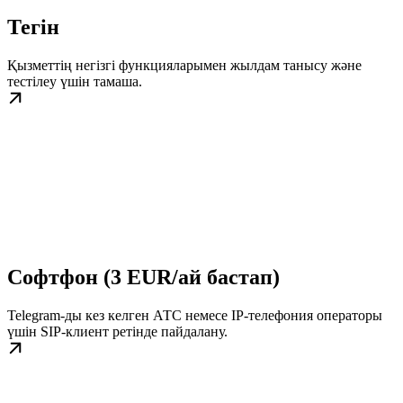
Тегін
Қызметтің негізгі функцияларымен жылдам танысу және
тестілеу үшін тамаша.
Софтфон (3 EUR/ай бастап)
Telegram-ды кез келген АТС немесе IP-телефония операторы
үшін SIP-клиент ретінде пайдалану.