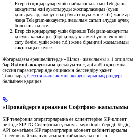
Егер сіз қоңыраулар үшін пайдаланылатын Telegram-
аккаунтты жиі ауыстыруды жоспарласаңыз (суық
қоңыраулар, аккаунттың бұғатталуы және т.б.) және әр
жаңа Telegram-аккаунтқа жазылым сатып алудан аулақ
болғыңыз келсе.
Егер сіз қоңыраулар үшін бірнеше Telegram-аккаунтты
қосуды қаласаңыз (бірі қолдау қызметі үшін, екіншісі —
сату бөлімі үшін және т.б.) және бірыңғай жазылымды
сақтағыңыз келсе.
Жоғарыдағы ерекшеліктерде «Шлюз» жазылымы
≥ 1 опциясы
бар
Әкімші аккаунтына
қосылуы тиіс, әрі әрбір қосымша
сессия параметрлерінде
опциясын белсендіру қажет.
Толығырақ
Сессия және әкімші аккаунттарының рөлдері
бөлімінен қараңыз.
«Провайдерге арналған Софтфон» жазылымы
SIP телефония операторларына өз клиенттеріне SIP-клиент
ретінде SIP.TG Софтфонын ұсынуға мүмкіндік береді. Біздің
API көмегімен SIP параметрлерін абонент кабинеті арқылы
Telegram пайдаланушысына тағайындауды енгізіп,