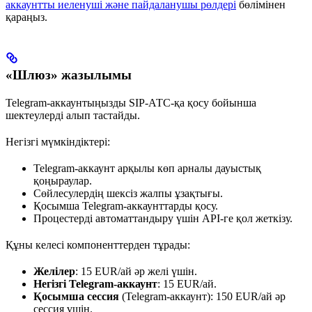
аккаунтты иеленуші және пайдаланушы рөлдері
бөлімінен
қараңыз.
«Шлюз» жазылымы
Telegram-аккаунтыңызды SIP-АТС-қа қосу бойынша
шектеулерді алып тастайды.
Негізгі мүмкіндіктері:
Telegram-аккаунт арқылы көп арналы дауыстық
қоңыраулар.
Сөйлесулердің шексіз жалпы ұзақтығы.
Қосымша Telegram-аккаунттарды қосу.
Процестерді автоматтандыру үшін API-ге қол жеткізу.
Құны келесі компоненттерден тұрады:
Желілер
: 15 EUR/ай әр желі үшін.
Негізгі Telegram-аккаунт
: 15 EUR/ай.
Қосымша сессия
(Telegram-аккаунт): 150 EUR/ай әр
сессия үшін.