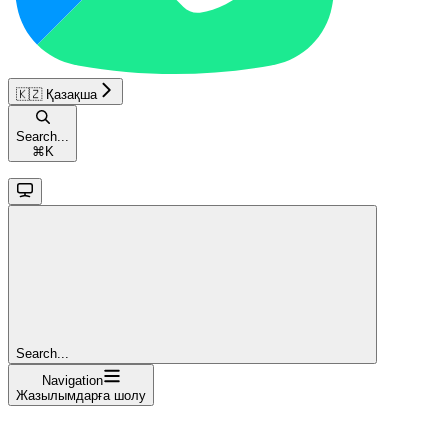
🇰🇿 Қазақша
Search...
⌘
K
Search...
Navigation
Жазылымдарға шолу