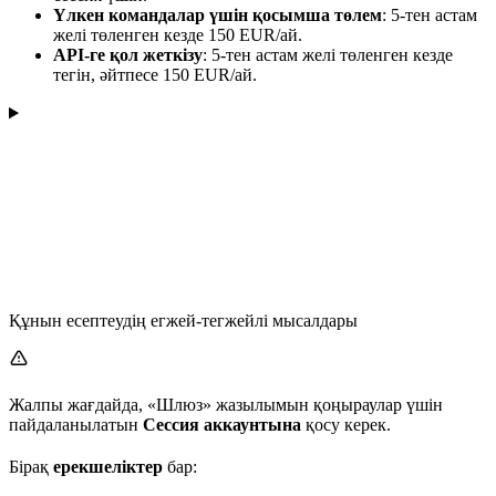
Үлкен командалар үшін қосымша төлем
: 5-тен астам
желі төленген кезде 150 EUR/ай.
API-ге қол жеткізу
: 5-тен астам желі төленген кезде
тегін, әйтпесе 150 EUR/ай.
Құнын есептеудің егжей-тегжейлі мысалдары
Жалпы жағдайда, «Шлюз» жазылымын қоңыраулар үшін
пайдаланылатын
Сессия аккаунтына
қосу керек.
Бірақ
ерекшеліктер
бар: