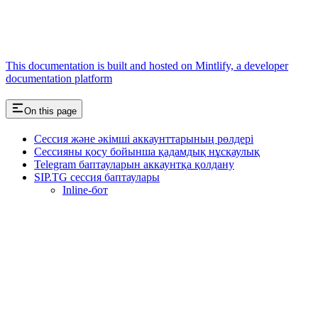
This documentation is built and hosted on Mintlify, a developer
documentation platform
On this page
Сессия және әкімші аккаунттарының рөлдері
Сессияны қосу бойынша қадамдық нұсқаулық
Telegram баптауларын аккаунтқа қолдану
SIP.TG сессия баптаулары
Inline-бот