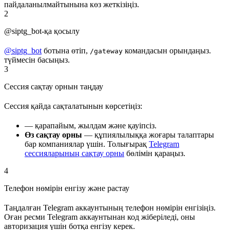
пайдаланылмайтынына көз жеткізіңіз.
2
@siptg_bot-қа қосылу
@siptg_bot
ботына өтіп,
командасын орындаңыз.
/gateway
түймесін басыңыз.
3
Сессия сақтау орнын таңдау
Сессия қайда сақталатынын көрсетіңіз:
— қарапайым, жылдам және қауіпсіз.
Өз сақтау орны
— құпиялылыққа жоғары талаптары
бар компаниялар үшін. Толығырақ
Telegram
сессияларының сақтау орны
бөлімін қараңыз.
4
Телефон нөмірін енгізу және растау
Таңдалған Telegram аккаунтының телефон нөмірін енгізіңіз.
Оған ресми Telegram аккаунтынан код жіберіледі, оны
авторизация үшін ботқа енгізу керек.