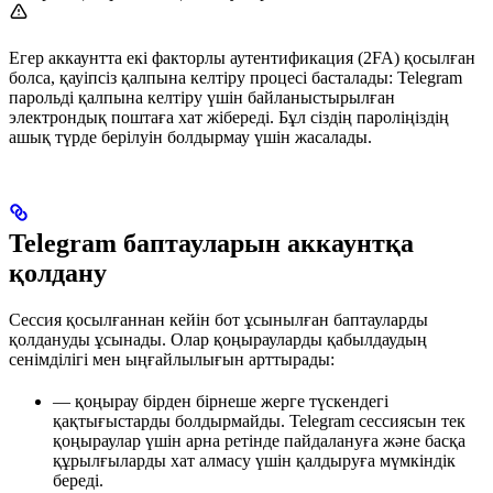
Егер аккаунтта екі факторлы аутентификация (2FA) қосылған
болса, қауіпсіз қалпына келтіру процесі басталады: Telegram
парольді қалпына келтіру үшін байланыстырылған
электрондық поштаға хат жібереді. Бұл сіздің пароліңіздің
ашық түрде берілуін болдырмау үшін жасалады.
Telegram баптауларын аккаунтқа
қолдану
Сессия қосылғаннан кейін бот ұсынылған баптауларды
қолдануды ұсынады. Олар қоңырауларды қабылдаудың
сенімділігі мен ыңғайлылығын арттырады:
— қоңырау бірден бірнеше жерге түскендегі
қақтығыстарды болдырмайды. Telegram сессиясын тек
қоңыраулар үшін арна ретінде пайдалануға және басқа
құрылғыларды хат алмасу үшін қалдыруға мүмкіндік
береді.