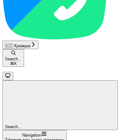
🇰🇿 Қазақша
Search...
⌘
K
Search...
Navigation
Telegram-мен өзара әрекеттесу