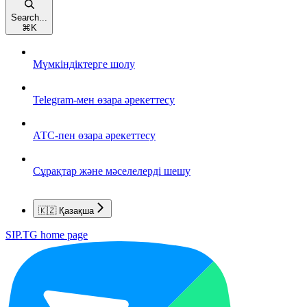
Search...
⌘
K
Мүмкіндіктерге шолу
Telegram-мен өзара әрекеттесу
АТС-пен өзара әрекеттесу
Сұрақтар және мәселелерді шешу
🇰🇿 Қазақша
SIP.TG
home page