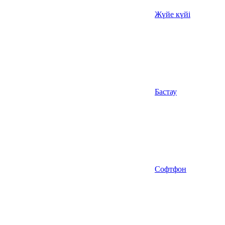
Жүйе күйі
Бастау
Софтфон