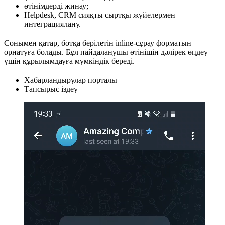
өтінімдерді жинау;
Helpdesk, CRM сияқты сыртқы жүйелермен
интеграциялану.
Сонымен қатар, ботқа берілетін inline-сұрау форматын
орнатуға болады. Бұл пайдаланушы өтінішін дәлірек өңдеу
үшін құрылымдауға мүмкіндік береді.
Хабарландырулар порталы
Тапсырыс іздеу