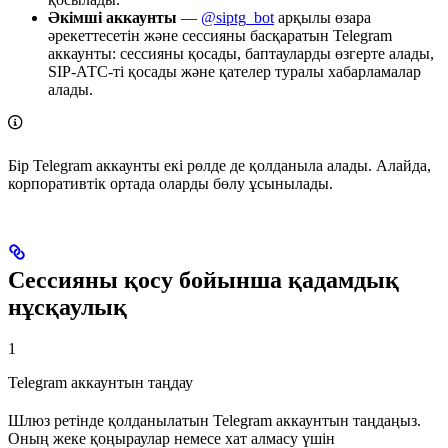
Әкімші аккаунты
—
@siptg_bot
арқылы өзара
әрекеттесетін және сессияны басқаратын Telegram
аккаунты: сессияны қосады, баптауларды өзгерте алады,
SIP-АТС-ті қосады және қателер туралы хабарламалар
алады.
Бір Telegram аккаунты екі рөлде де қолданыла алады. Алайда,
корпоративтік ортада оларды бөлу ұсынылады.
Сессияны қосу бойынша қадамдық
нұсқаулық
1
Telegram аккаунтын таңдау
Шлюз ретінде қолданылатын Telegram аккаунтын таңдаңыз.
Оның жеке қоңыраулар немесе хат алмасу үшін