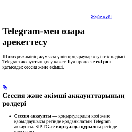
Жүйе күйі
Telegram-мен өзара
әрекеттесу
Шлюз
режимінің жұмысы үшін қоңыраулар өтуі тиіс кәдімгі
Telegram аккаунтын қосу қажет. Бұл процеске
екі рөл
қатысады: сессия және әкімші.
Сессия және әкімші аккаунттарының
рөлдері
Сессия аккаунты
— қоңыраулардың көзі және
қабылдаушысы ретінде қолданылатын Telegram
аккаунты. SIP.TG-ге
виртуалды құрылғы
ретінде
қосылады.