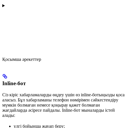
Қосымша әрекеттер
Inline-бот
Сіз кіріс хабарламаларды өңдеу үшін өз inline-ботыңызды қоса
аласыз. Бұл хабарламаны телефон нөмірімен сәйкестендіру
мүмкін болмаған немесе қоңырау қажет болмаған
жағдайларда әсіресе пайдалы. Inline-бот мыналарды істей
алады:
үлгі бойынша жауап беру;