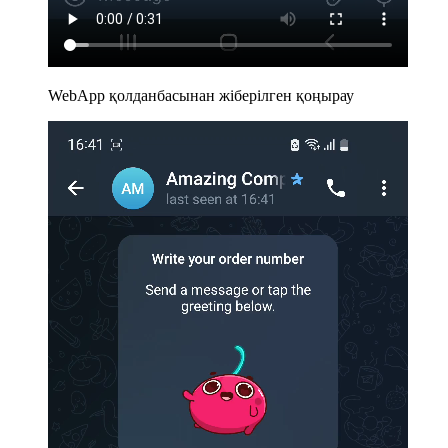
WebApp қолданбасынан жіберілген қоңырау