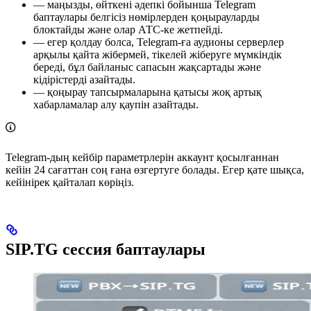
— маңызды, өйткені әдепкі бойынша Telegram
баптаулары белгісіз нөмірлерден қоңырауларды
блоктайды және олар АТС-ке жетпейді.
— егер қолдау болса, Telegram-ға аудионы серверлер
арқылы қайта жібермей, тікелей жіберуге мүмкіндік
береді, бұл байланыс сапасын жақсартады және
кідірістерді азайтады.
— қоңырау тапсырмаларына қатысы жоқ артық
хабарламалар алу қаупін азайтады.
Telegram-дың кейбір параметрлерін аккаунт қосылғаннан
кейін 24 сағаттан соң ғана өзгертуге болады. Егер қате шықса,
кейінірек қайталап көріңіз.
SIP.TG сессия баптаулары