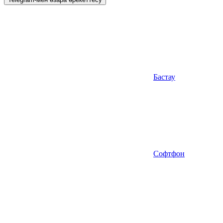
Бастау
Софтфон