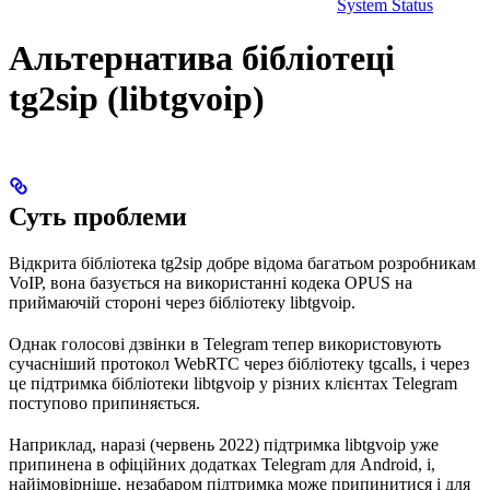
System Status
Альтернатива бібліотеці
tg2sip (libtgvoip)
Суть проблеми
Відкрита бібліотека tg2sip добре відома багатьом розробникам
VoIP, вона базується на використанні кодека OPUS на
приймаючій стороні через бібліотеку libtgvoip.
Однак голосові дзвінки в Telegram тепер використовують
сучасніший протокол WebRTC через бібліотеку tgcalls, і через
це підтримка бібліотеки libtgvoip у різних клієнтах Telegram
поступово припиняється.
Наприклад, наразі (червень 2022) підтримка libtgvoip уже
припинена в офіційних додатках Telegram для Android, і,
найімовірніше, незабаром підтримка може припинитися і для