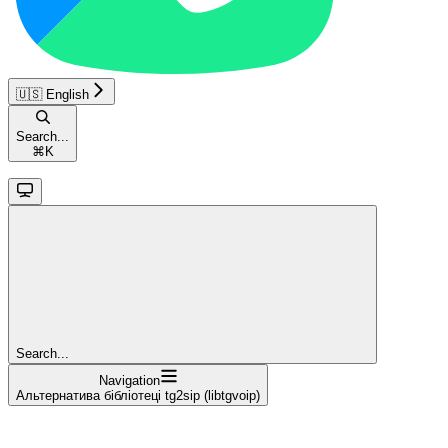
🇺🇸 English
Search...
⌘
K
Search...
Navigation
Альтернатива бібліотеці tg2sip (libtgvoip)