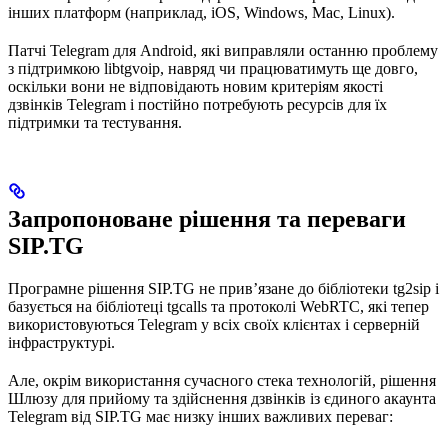
інших платформ (наприклад, iOS, Windows, Mac, Linux).
Патчі Telegram для Android, які виправляли останню проблему
з підтримкою libtgvoip, навряд чи працюватимуть ще довго,
оскільки вони не відповідають новим критеріям якості
дзвінків Telegram і постійно потребують ресурсів для їх
підтримки та тестування.
Запропоноване рішення та переваги
SIP.TG
Програмне рішення SIP.TG не прив’язане до бібліотеки tg2sip і
базується на бібліотеці tgcalls та протоколі WebRTC, які тепер
використовуються Telegram у всіх своїх клієнтах і серверній
інфраструктурі.
Але, окрім використання сучасного стека технологій, рішення
Шлюзу для прийому та здійснення дзвінків із єдиного акаунта
Telegram від SIP.TG має низку інших важливих переваг: