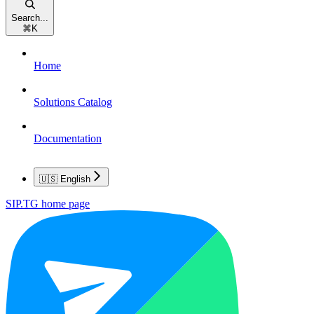
Search...
⌘
K
Home
Solutions Catalog
Documentation
🇺🇸 English
SIP.TG
home page