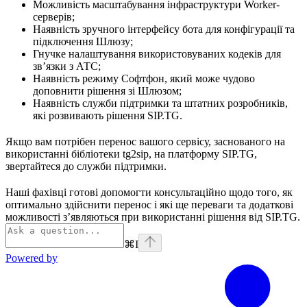
Можливість масштабування інфраструктури Worker-
серверів;
Наявність зручного інтерфейсу бота для конфігурації та
підключення Шлюзу;
Гнучке налаштування використовуваних кодеків для
зв’язки з АТС;
Наявність режиму Софтфон, який може чудово
доповнити рішення зі Шлюзом;
Наявність служби підтримки та штатних розробників,
які розвивають рішення SIP.TG.
Якщо вам потрібен перенос вашого сервісу, заснованого на
використанні бібліотеки tg2sip, на платформу SIP.TG,
звертайтеся до служби підтримки.
Наші фахівці готові допомогти консультаційно щодо того, як
оптимально здійснити перенос і які ще переваги та додаткові
можливості з’являються при використанні рішення від SIP.TG.
⌘
I
Powered by