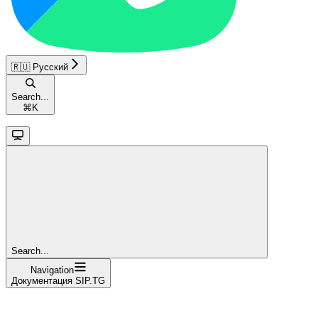
🇷🇺 Русский
Search...
⌘
K
Search...
Navigation
Документация SIP.TG