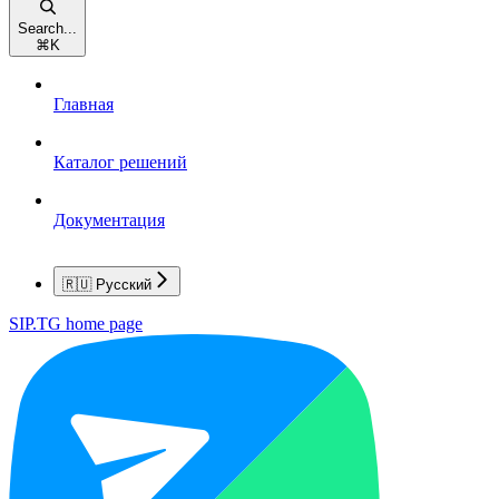
Search...
⌘
K
Главная
Каталог решений
Документация
🇷🇺 Русский
SIP.TG
home page