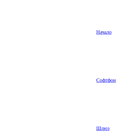
Начало
Софтфон
Шлюз