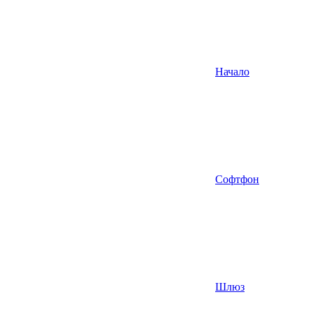
Начало
Софтфон
Шлюз