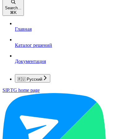
Search...
⌘
K
Главная
Каталог решений
Документация
🇷🇺 Русский
SIP.TG
home page