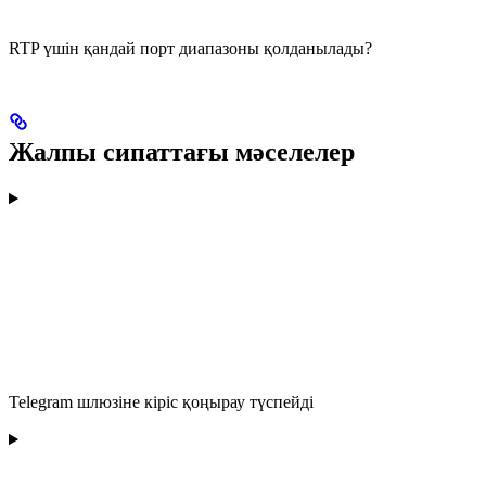
RTP үшін қандай порт диапазоны қолданылады?
Жалпы сипаттағы мәселелер
Telegram шлюзіне кіріс қоңырау түспейді