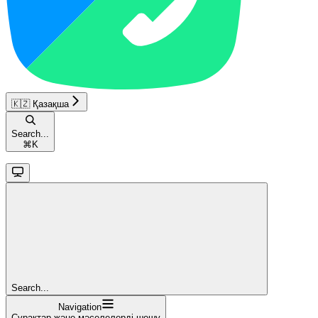
🇰🇿 Қазақша
Search...
⌘
K
Search...
Navigation
Сұрақтар және мәселелерді шешу