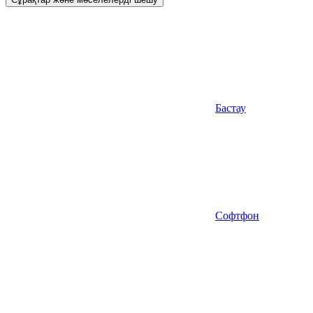
Бастау
Софтфон