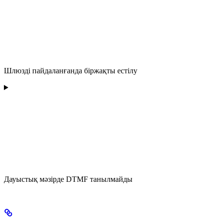
Шлюзді пайдаланғанда біржақты естілу
Дауыстық мәзірде DTMF танылмайды