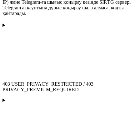
IP) және Telegram-ға шығыс қоңырау кезінде SIP.TG сервері
Telegram аккаунтына дұрыс қоңырау шала алмаса, кодты
қайтарады.
403 USER_PRIVACY_RESTRICTED / 403
PRIVACY_PREMIUM_REQUIRED