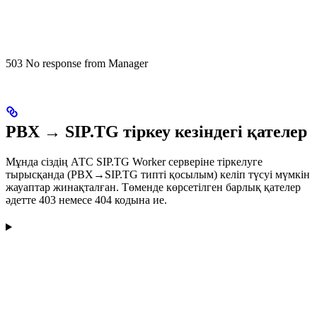
503 No response from Manager
PBX → SIP.TG тіркеу кезіндегі қателер
Мұнда сіздің АТС SIP.TG Worker серверіне тіркелуге
тырысқанда (PBX→SIP.TG типті қосылым) келіп түсуі мүмкін
жауаптар жинақталған. Төменде көрсетілген барлық қателер
әдетте 403 немесе 404 кодына ие.