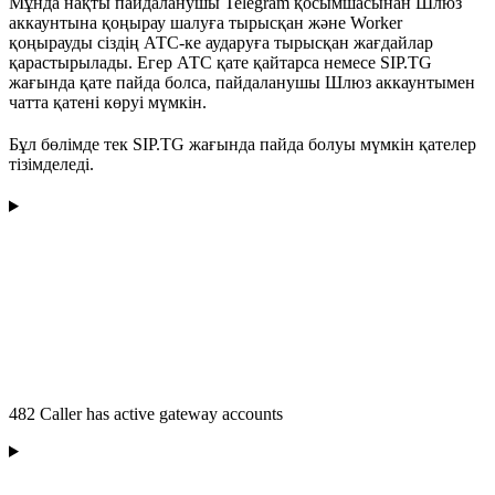
Мұнда нақты пайдаланушы Telegram қосымшасынан Шлюз
аккаунтына қоңырау шалуға тырысқан және Worker
қоңырауды сіздің АТС-ке аударуға тырысқан жағдайлар
қарастырылады. Егер АТС қате қайтарса немесе SIP.TG
жағында қате пайда болса, пайдаланушы Шлюз аккаунтымен
чатта қатені көруі мүмкін.
Бұл бөлімде тек SIP.TG жағында пайда болуы мүмкін қателер
тізімделеді.
482 Caller has active gateway accounts