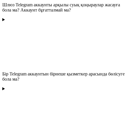
Шлюз Telegram аккаунты арқылы суық қоңыраулар жасауға
бола ма? Аккаунт бұғатталмай ма?
Бір Telegram аккаунтын бірнеше қызметкер арасында бөлісуге
бола ма?