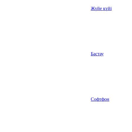
Жүйе күйі
Бастау
Софтфон