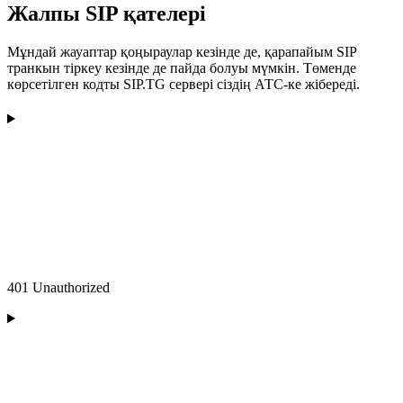
Жалпы SIP қателері
Мұндай жауаптар қоңыраулар кезінде де, қарапайым SIP
транкын тіркеу кезінде де пайда болуы мүмкін. Төменде
көрсетілген кодты SIP.TG сервері сіздің АТС-ке жібереді.
401 Unauthorized