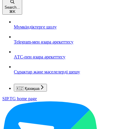
Search...
⌘
K
Мүмкіндіктерге шолу
Telegram-мен өзара әрекеттесу
АТС-пен өзара әрекеттесу
Сұрақтар және мәселелерді шешу
🇰🇿 Қазақша
SIP.TG
home page