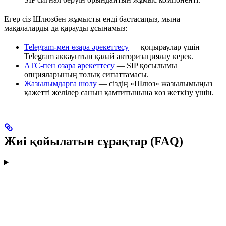
Егер сіз Шлюзбен жұмысты енді бастасаңыз, мына
мақалаларды да қарауды ұсынамыз:
Telegram-мен өзара әрекеттесу
— қоңыраулар үшін
Telegram аккаунтын қалай авторизациялау керек.
АТС-пен өзара әрекеттесу
— SIP қосылымы
опцияларының толық сипаттамасы.
Жазылымдарға шолу
— сіздің «Шлюз» жазылымыңыз
қажетті желілер санын қамтитынына көз жеткізу үшін.
Жиі қойылатын сұрақтар (FAQ)