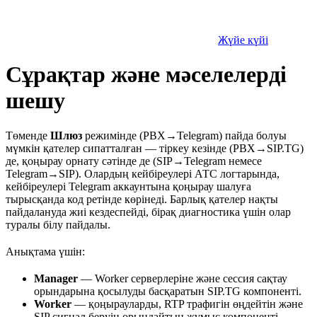
Жүйе күйі
Сұрақтар және мәселелерді
шешу
Төменде
Шлюз
режимінде (PBX→Telegram) пайда болуы
мүмкін қателер сипатталған — тіркеу кезінде (PBX→SIP.TG)
де, қоңырау орнату сәтінде де (SIP→Telegram немесе
Telegram→SIP). Олардың кейбіреулері АТС логтарында,
кейбіреулері Telegram аккаунтына қоңырау шалуға
тырысқанда код ретінде көрінеді. Барлық қателер нақты
пайдалануда жиі кездеспейді, бірақ диагностика үшін олар
туралы білу пайдалы.
Анықтама үшін:
Manager
— Worker серверлеріне және сессия сақтау
орындарына қосылуды басқаратын SIP.TG компоненті.
Worker
— қоңырауларды, RTP трафигін өңдейтін және
SIP сигнал беруін орындайтын жұмыс компоненті.