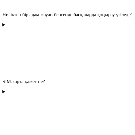
Неліктен бір адам жауап бергенде басқаларда қоңырау үзіледі?
SIM-карта қажет пе?