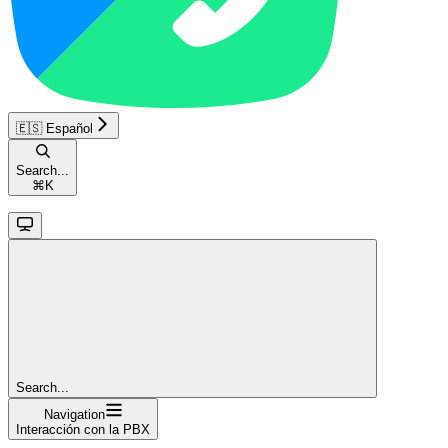
🇪🇸 Español
Search...
⌘
K
Search...
Navigation
Interacción con la PBX