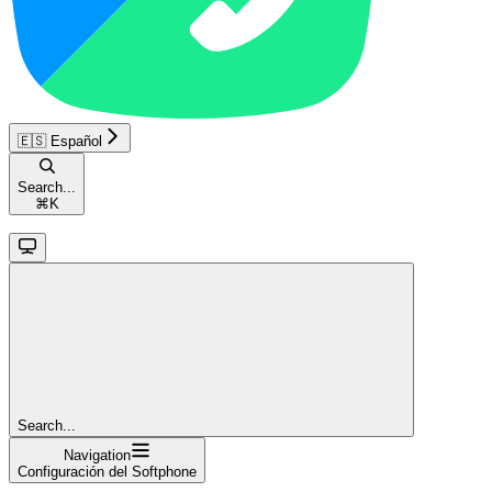
🇪🇸 Español
Search...
⌘
K
Search...
Navigation
Configuración del Softphone