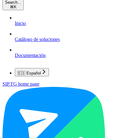
Search...
⌘
K
Inicio
Catálogo de soluciones
Documentación
🇪🇸 Español
SIP.TG
home page