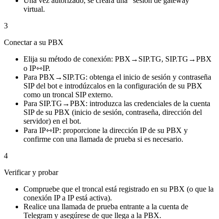
Una vez autorizado, se creará una “sesión de gateway”
virtual.
3
Conectar a su PBX
Elija su método de conexión: PBX→SIP.TG, SIP.TG→PBX
o IP⇿IP.
Para PBX→SIP.TG: obtenga el inicio de sesión y contraseña
SIP del bot e introdúzcalos en la configuración de su PBX
como un troncal SIP externo.
Para SIP.TG→PBX: introduzca las credenciales de la cuenta
SIP de su PBX (inicio de sesión, contraseña, dirección del
servidor) en el bot.
Para IP⇿IP: proporcione la dirección IP de su PBX y
confirme con una llamada de prueba si es necesario.
4
Verificar y probar
Compruebe que el troncal está registrado en su PBX (o que la
conexión IP a IP está activa).
Realice una llamada de prueba entrante a la cuenta de
Telegram y asegúrese de que llega a la PBX.