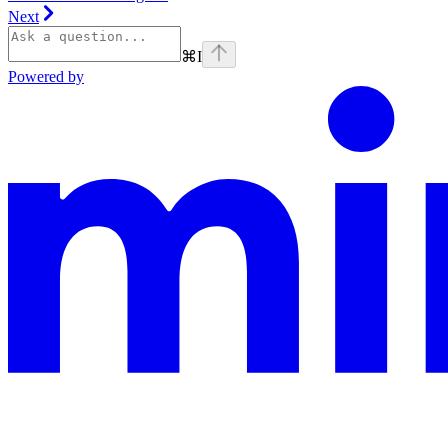
Next
⌘
I
Powered by