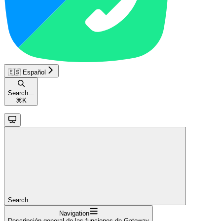
🇪🇸 Español
Search...
⌘
K
Search...
Navigation
Descripción general de las funciones de Gateway