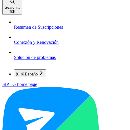
Search...
⌘
K
Resumen de Suscripciones
Conexión y Renovación
Solución de problemas
🇪🇸 Español
SIP.TG
home page