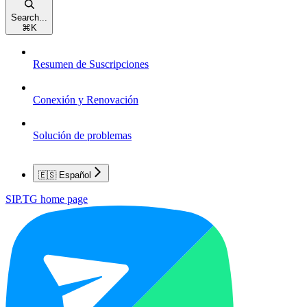
Search...
⌘
K
Resumen de Suscripciones
Conexión y Renovación
Solución de problemas
🇪🇸 Español
SIP.TG
home page