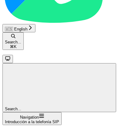
🇺🇸 English
Search...
⌘
K
Search...
Navigation
Introducción a la telefonía SIP