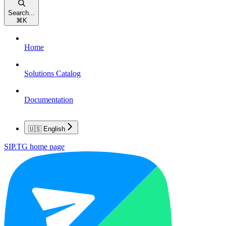
Search...
⌘
K
Home
Solutions Catalog
Documentation
🇺🇸 English
SIP.TG
home page