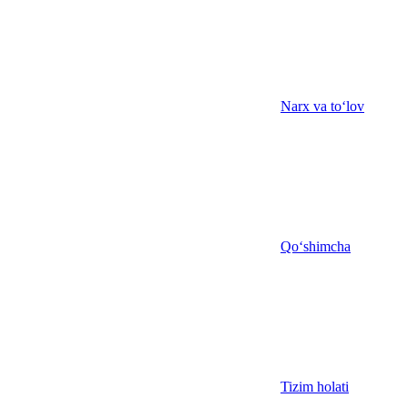
Narx va to‘lov
Qo‘shimcha
Tizim holati