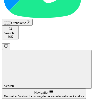
🇺🇿 O‘zbekcha
Search...
⌘
K
Search...
Navigation
Xizmat ko‘rsatuvchi provayderlar va integratorlar katalogi