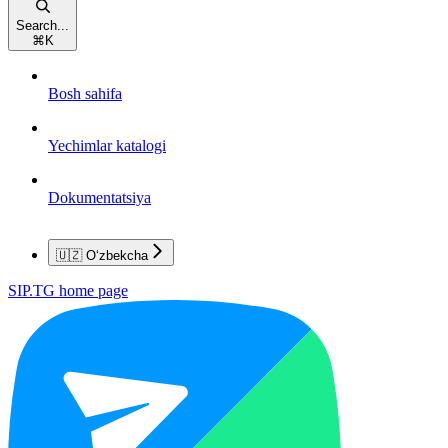
Search...
⌘
K
Bosh sahifa
Yechimlar katalogi
Dokumentatsiya
🇺🇿 O‘zbekcha
SIP.TG
home page