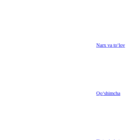
Narx va to‘lov
Qo‘shimcha