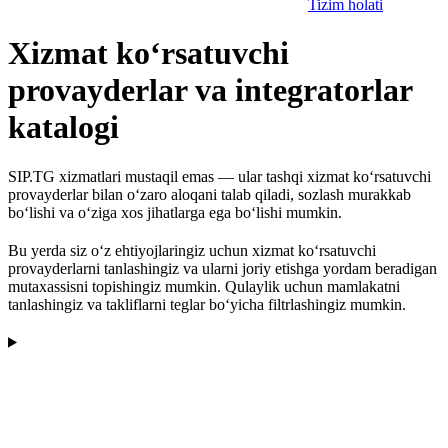
Tizim holati
Xizmat ko‘rsatuvchi
provayderlar va integratorlar
katalogi
SIP.TG xizmatlari mustaqil emas — ular tashqi xizmat ko‘rsatuvchi
provayderlar bilan o‘zaro aloqani talab qiladi, sozlash murakkab
bo‘lishi va o‘ziga xos jihatlarga ega bo‘lishi mumkin.
Bu yerda siz o‘z ehtiyojlaringiz uchun xizmat ko‘rsatuvchi
provayderlarni tanlashingiz va ularni joriy etishga yordam beradigan
mutaxassisni topishingiz mumkin. Qulaylik uchun mamlakatni
tanlashingiz va takliflarni teglar bo‘yicha filtrlashingiz mumkin.