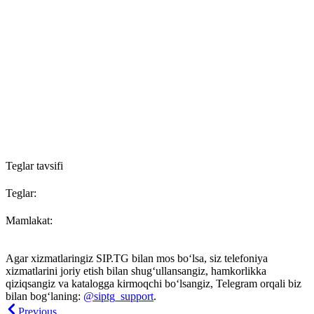
Teglar tavsifi
Teglar:
Mamlakat:
Agar xizmatlaringiz SIP.TG bilan mos bo‘lsa, siz telefoniya
xizmatlarini joriy etish bilan shug‘ullansangiz, hamkorlikka
qiziqsangiz va katalogga kirmoqchi bo‘lsangiz, Telegram orqali biz
bilan bog‘laning:
@siptg_support
.
Previous