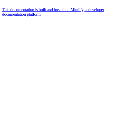
This documentation is built and hosted on Mintlify, a developer
documentation platform