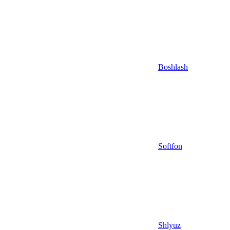
Boshlash
Softfon
Shlyuz