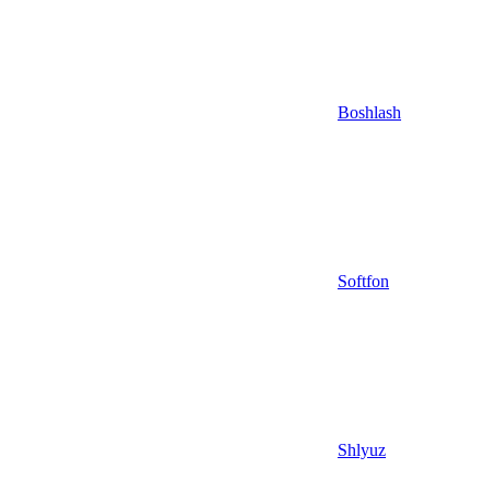
Boshlash
Softfon
Shlyuz