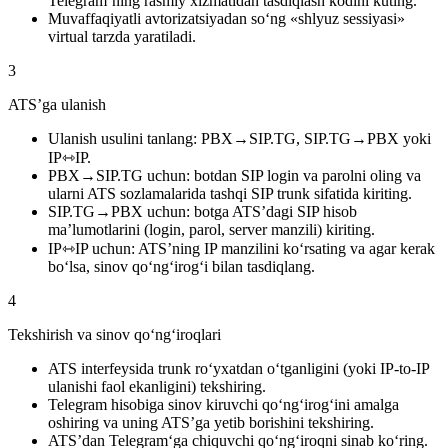
Telegram’ning rasmiy xizmatidan tasdiqlash kodini kuting.
Muvaffaqiyatli avtorizatsiyadan so‘ng «shlyuz sessiyasi»
virtual tarzda yaratiladi.
3
ATS’ga ulanish
Ulanish usulini tanlang: PBX→SIP.TG, SIP.TG→PBX yoki
IP⇿IP.
PBX→SIP.TG uchun: botdan SIP login va parolni oling va
ularni ATS sozlamalarida tashqi SIP trunk sifatida kiriting.
SIP.TG→PBX uchun: botga ATS’dagi SIP hisob
ma’lumotlarini (login, parol, server manzili) kiriting.
IP⇿IP uchun: ATS’ning IP manzilini ko‘rsating va agar kerak
bo‘lsa, sinov qo‘ng‘irog‘i bilan tasdiqlang.
4
Tekshirish va sinov qo‘ng‘iroqlari
ATS interfeysida trunk ro‘yxatdan o‘tganligini (yoki IP-to-IP
ulanishi faol ekanligini) tekshiring.
Telegram hisobiga sinov kiruvchi qo‘ng‘irog‘ini amalga
oshiring va uning ATS’ga yetib borishini tekshiring.
ATS’dan Telegram‘ga chiquvchi qo‘ng‘iroqni sinab ko‘ring.