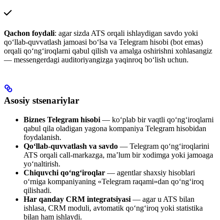
Qachon foydali
: agar sizda ATS orqali ishlaydigan savdo yoki
qo‘llab-quvvatlash jamoasi bo‘lsa va Telegram hisobi (bot emas)
orqali qo‘ng‘iroqlarni qabul qilish va amalga oshirishni xohlasangiz
— messengerdagi auditoriyangizga yaqinroq bo‘lish uchun.
Asosiy stsenariylar
Biznes Telegram hisobi
— ko‘plab bir vaqtli qo‘ng‘iroqlarni
qabul qila oladigan yagona kompaniya Telegram hisobidan
foydalanish.
Qo‘llab-quvvatlash va savdo
— Telegram qo‘ng‘iroqlarini
ATS orqali call-markazga, ma’lum bir xodimga yoki jamoaga
yo‘naltirish.
Chiquvchi qo‘ng‘iroqlar
— agentlar shaxsiy hisoblari
o‘rniga kompaniyaning «Telegram raqami»dan qo‘ng‘iroq
qilishadi.
Har qanday CRM integratsiyasi
— agar u ATS bilan
ishlasa, CRM moduli, avtomatik qo‘ng‘iroq yoki statistika
bilan ham ishlaydi.