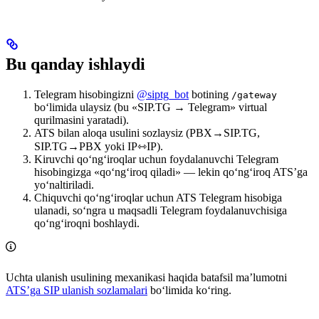
Bu qanday ishlaydi
Telegram hisobingizni
@siptg_bot
botining
/gateway
bo‘limida ulaysiz (bu «SIP.TG → Telegram» virtual
qurilmasini yaratadi).
ATS bilan aloqa usulini sozlaysiz (PBX→SIP.TG,
SIP.TG→PBX yoki IP⇿IP).
Kiruvchi qo‘ng‘iroqlar uchun foydalanuvchi Telegram
hisobingizga «qo‘ng‘iroq qiladi» — lekin qo‘ng‘iroq ATS’ga
yo‘naltiriladi.
Chiquvchi qo‘ng‘iroqlar uchun ATS Telegram hisobiga
ulanadi, so‘ngra u maqsadli Telegram foydalanuvchisiga
qo‘ng‘iroqni boshlaydi.
Uchta ulanish usulining mexanikasi haqida batafsil ma’lumotni
ATS’ga SIP ulanish sozlamalari
bo‘limida ko‘ring.