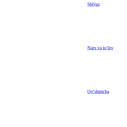
Shlyuz
Narx va to‘lov
Qo‘shimcha