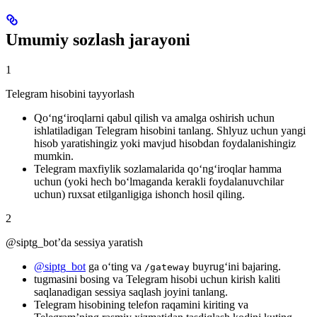
Umumiy sozlash jarayoni
1
Telegram hisobini tayyorlash
Qo‘ng‘iroqlarni qabul qilish va amalga oshirish uchun
ishlatiladigan Telegram hisobini tanlang. Shlyuz uchun yangi
hisob yaratishingiz yoki mavjud hisobdan foydalanishingiz
mumkin.
Telegram maxfiylik sozlamalarida qo‘ng‘iroqlar hamma
uchun (yoki hech bo‘lmaganda kerakli foydalanuvchilar
uchun) ruxsat etilganligiga ishonch hosil qiling.
2
@siptg_bot’da sessiya yaratish
@siptg_bot
ga o‘ting va
buyrug‘ini bajaring.
/gateway
tugmasini bosing va Telegram hisobi uchun kirish kaliti
saqlanadigan sessiya saqlash joyini tanlang.
Telegram hisobining telefon raqamini kiriting va