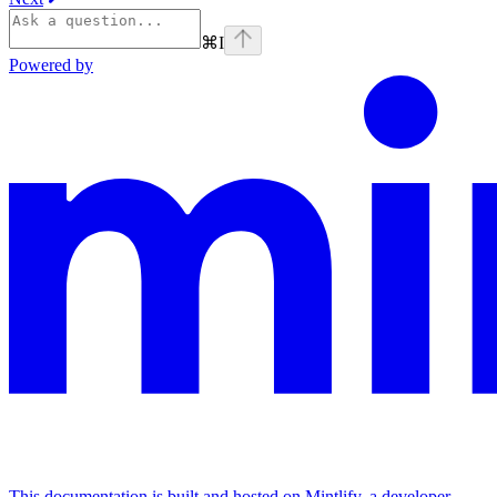
⌘
I
Powered by
This documentation is built and hosted on Mintlify, a developer