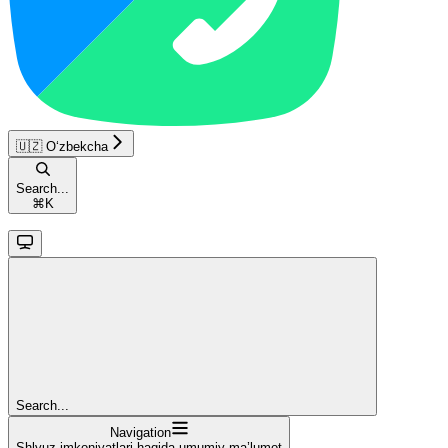
🇺🇿 O‘zbekcha
Search...
⌘
K
Search...
Navigation
Shlyuz imkoniyatlari haqida umumiy ma’lumot