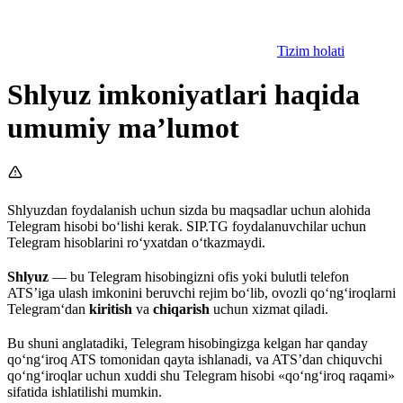
Tizim holati
Shlyuz imkoniyatlari haqida
umumiy ma’lumot
Shlyuzdan foydalanish uchun sizda bu maqsadlar uchun alohida
Telegram hisobi bo‘lishi kerak. SIP.TG foydalanuvchilar uchun
Telegram hisoblarini ro‘yxatdan o‘tkazmaydi.
Shlyuz
— bu Telegram hisobingizni ofis yoki bulutli telefon
ATS’iga ulash imkonini beruvchi rejim bo‘lib, ovozli qo‘ng‘iroqlarni
Telegram‘dan
kiritish
va
chiqarish
uchun xizmat qiladi.
Bu shuni anglatadiki, Telegram hisobingizga kelgan har qanday
qo‘ng‘iroq ATS tomonidan qayta ishlanadi, va ATS’dan chiquvchi
qo‘ng‘iroqlar uchun xuddi shu Telegram hisobi «qo‘ng‘iroq raqami»
sifatida ishlatilishi mumkin.