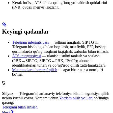
Kerak bo‘lsa, ATS ichida qo‘ng‘iroq yo‘naltirish qoidalarini
(IVR, ovozli menyu) sozlang.
Keyingi qadamlar
Telegram integratsiyasi
— rollarni aniqlash, SIP.TG’ni
Telegram hisobingiz bilan bog‘lash, maxfiylik, P2P, boshqa
qurilmalarda qo‘ng‘iroqlarni taqiqlash, xabarlar bilan ishlash.
ATS integratsiyasi
— ulanish usulini tanlash va sozlash
(PBX→SIP.TG, SIP.TG→PBX, IP⇿IP); abonent
identifikatorlari turlari va qo‘ng‘iroq qilish xatti-harakatlari.
Muammolarni bartaraf qilish
— agar biror narsa noto‘g‘ri
bo‘lsa.
Shlyuz — Telegram’ni an’anaviy telefoniya bilan integratsiya qilish
uchun kuchli vosita. Yordam uchun
Yordam olish yo‘llari
bo‘limiga
qarang.
Telegram bilan ishlash
Next