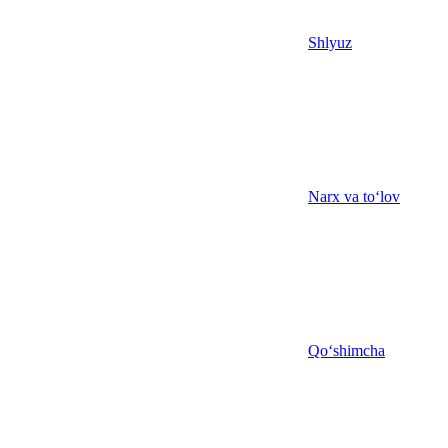
Shlyuz
Narx va to‘lov
Qo‘shimcha