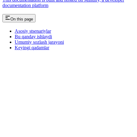
documentation platform
On this page
Asosiy stsenariylar
Bu qanday ishlaydi
Umumiy sozlash jarayoni
Keyingi qadamlar